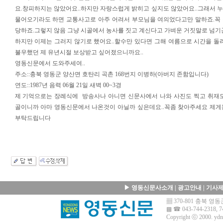
요.창피하지는 않았어요..하지만 자랑스럽게 밝히고 싶지도 않았어요..그래서
물어오기라도 하면 교통사고로 아주 어려서 부모님을 여의었다고만 말하죠.꼭
당하죠.그렇지 않음 그냥 시골에서 농사를 짓고 계신다고 가벼운 거짓말로 넘기곤
하지만 이제는 그러지 않기로 했어요..할수만 있다면 그해 여름으로 시간을 돌려
불우했던 제 유년시절 보상받고 싶어졌으니까요..
영동신문에서 도와주세여..
주소::충북 영동군 양산면 호탄리 곡촌 168번지 이병하(아버지 존함입니다)
연도::1987년 음력 06월 21일 새벽 00~3경
제 기억으로는 장례식에 방송사나 아니면 신문사에서 나와 사진도 찍고 취재도
골이니까 아마 영동신문에서 나온것이 아닐까 싶은데요..꼭좀 찾아주세요 제게
부탁드립니다
▶
영동신문사소개
|
광고안내
|
기사
▦ 370-801 충북 
▩ ☎ 043-744-2318, 7
Copyright ⓒ 2000.
ydn