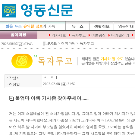
▒
HOME
> 참여마당 > 독자투고
ㆍ
작성자
ㅂ ㅣㅋ ㅣ
ㆍ
작성일
2002-02-08 (금) 21:52
울엄마 아빠 기사좀 찾아주세여......
저는 이제 스물네살이 된 소녀가장입니다..말 그대로 엄마 아빠가 계시지가 않아
는 시간이 지나버렸네요..제가 아홉살 되던해 그러니까 아마 1986.7년쯤이 되
어요 하루 밤 사이에 부모님을 잃었어요.아빠가 엄마를 죽였고 아빠는 농약을
요..제 기억으로는 그것 뿐입니다.지금까지는 그저 사고였을 뿐이라며 제 자