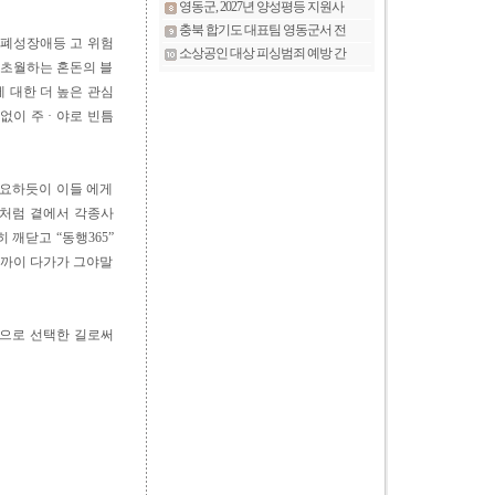
자폐성장애등 고 위험
 초월하는 혼돈의 블
 대한 더 높은 관심
없이 주 · 야로 빈틈
필요하듯이 이들 에게
인처럼 곁에서 각종사
 깨닫고 “동행365”
가까이 다가가 그야말
명으로 선택한 길로써