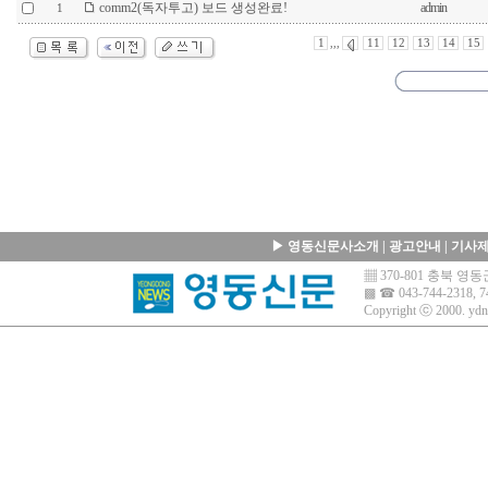
comm2(독자투고) 보드 생성완료!
admin
1
1
,,,
11
12
13
14
15
▶
영동신문사소개
|
광고안내
|
기사
▦ 370-801 충북 
▩ ☎ 043-744-2318, 7
Copyright ⓒ 2000.
ydn