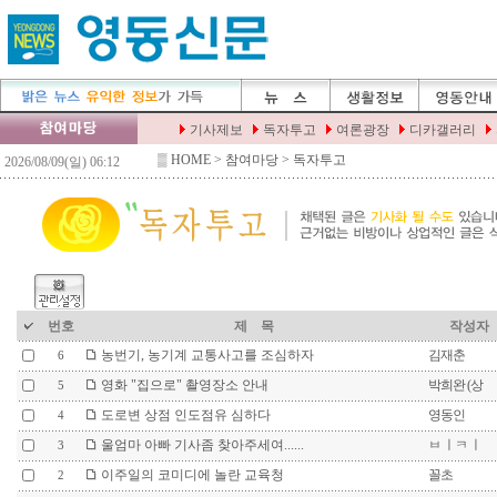
▒
HOME
> 참여마당 > 독자투고
번호
제 목
작성자
농번기, 농기계 교통사고를 조심하자
김재춘
6
영화 "집으로" 촬영장소 안내
박희완 (상
5
도로변 상점 인도점유 심하다
영동인
4
울엄마 아빠 기사좀 찾아주세여......
ㅂ ㅣㅋ ㅣ
3
이주일의 코미디에 놀란 교육청
꼴초
2