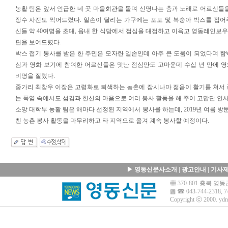
농활 팀은 앞서 언급한 네 곳 마을회관을 돌며 신명나는 춤과 노래로 어르신들을
장수 사진도 찍어드렸다. 일손이 달리는 가구에는 포도 및 복숭아 박스를 접어
신들 약 40여명을 초대, 읍내 한 식당에서 점심을 대접하고 이윽고 영동레인보
편을 보여드렸다.
박스 접기 봉사를 받은 한 주민은 모자란 일손인데 아주 큰 도움이 되었다며 함
심과 영화 보기에 참여한 어르신들은 맛난 점심만도 고마운데 수십 년 만에 
비명을 질렀다.
중가리 최창우 이장은 고령화로 퇴색하는 농촌에 잠시나마 젊음이 활기를 쳐서 
는 폭염 속에서도 섬김과 헌신의 마음으로 여러 봉사 활동을 해 주어 고맙단 인사
소망 대학부 농활 팀은 해마다 선정된 지역에서 봉사를 하는데, 2019년 여름 방
친 농촌 봉사 활동을 마무리하고 타 지역으로 옮겨 계속 봉사할 예정이다.
▶
영동신문사소개
|
광고안내
|
기사
▦ 370-801 충북 
▩ ☎ 043-744-2318, 7
Copyright ⓒ 2000.
ydn