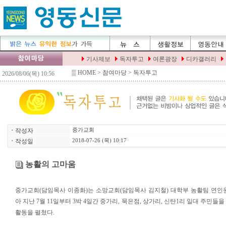
▒
HOME
> 참여마당 > 독자투고
ㆍ
작성자
중가교회
ㆍ
작성일
2018-07-26 (목) 10:17
농활의 고마움
중가교회(담임목사 이종화)는 소망교회(담임목사 김지철) 대학부 농활팀 연인원
아 지난 7월 11일부터 3박 4일간 중가리, 묵은점, 상가리, 신탄1리 일대 주민들
활동을 펼쳤다.