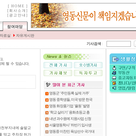
기사검색
:
 하천부지내에 솔밭교
를 막고 주차장 허가