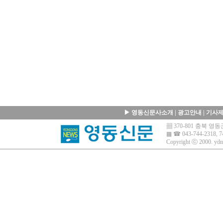
▶
영동신문사소개
|
광고안내
|
기사
▦ 370-801 충북 
▩ ☎ 043-744-2318, 7
Copyright ⓒ 2000.
ydn