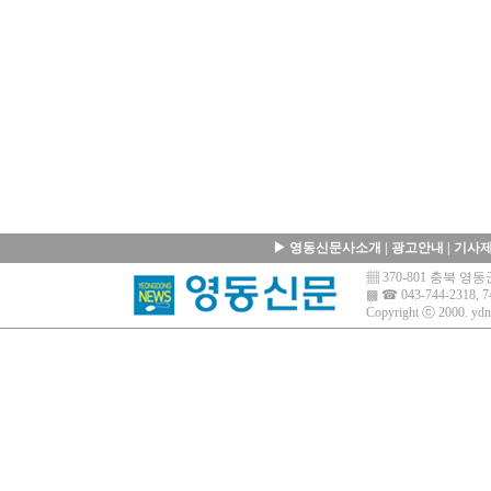
▶
영동신문사소개
|
광고안내
|
기사
▦ 370-801 충북 
▩ ☎ 043-744-2318, 7
Copyright ⓒ 2000.
ydn