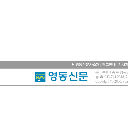
▶
영동신문사소개
|
광고안내
|
기사
▦ 370-801 충북 
▩ ☎ 043-744-2318, 7
Copyright ⓒ 2000.
ydn