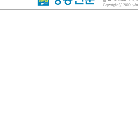
▩ ☎ 043-744-2318, 7
Copyright ⓒ 2000.
ydn