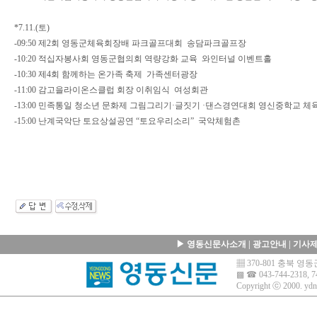
*7.11.(토)
-09:50 제2회 영동군체육회장배 파크골프대회 송담파크골프장
-10:20 적십자봉사회 영동군협의회 역량강화 교육 와인터널 이벤트홀
-10:30 제4회 함께하는 온가족 축제 가족센터광장
-11:00 감고을라이온스클럽 회장 이취임식 여성회관
-13:00 민족통일 청소년 문화제 그림그리기·글짓기 ·댄스경연대회 영신중학교 체
-15:00 난계국악단 토요상설공연 “토요우리소리” 국악체험촌
▶
영동신문사소개
|
광고안내
|
기사
▦ 370-801 충북 
▩ ☎ 043-744-2318, 7
Copyright ⓒ 2000.
ydn