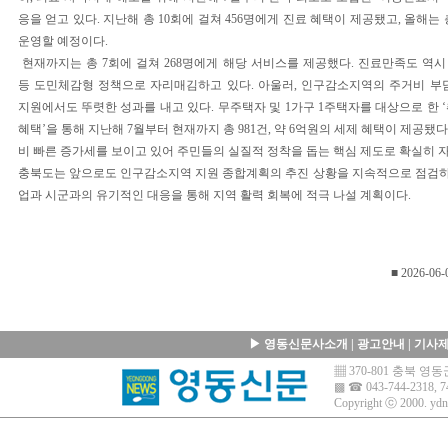
응을 얻고 있다. 지난해 총 10회에 걸쳐 456명에게 진료 혜택이 제공됐고, 올해는 
운영할 예정이다.
현재까지는 총 7회에 걸쳐 268명에게 해당 서비스를 제공했다. 진료만족도 역
등 도민체감형 정책으로 자리매김하고 있다. 아울러, 인구감소지역의 주거비 부
지원에서도 뚜렷한 성과를 내고 있다. 무주택자 및 1가구 1주택자를 대상으로 한 ‘
혜택’을 통해 지난해 7월부터 현재까지 총 981건, 약 6억원의 세제 혜택이 제공됐다
비 빠른 증가세를 보이고 있어 주민들의 실질적 정착을 돕는 핵심 제도로 확실히 
충북도는 앞으로도 인구감소지역 지원 종합계획의 추진 상황을 지속적으로 점검하고
업과 시군과의 유기적인 대응을 통해 지역 활력 회복에 적극 나설 계획이다.
■ 2026-06-
▶
영동신문사소개
|
광고안내
|
기사
▦ 370-801 충북 
▩ ☎ 043-744-2318, 7
Copyright ⓒ 2000.
ydn