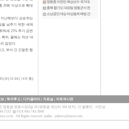
총 20회 이상으로 확대
시 지난해보다 상승하는
담을 낮추기 위한 세제
취득세 25% 추가 감면
. 특히, 올해는 작년 대
자리 잡았다.
, 부서 간 긴밀한 협
03 (수) 11:14 (
1430
호)
제보
|
독자투고
|
디카갤러리
|
자료실
|
자유게시판
영동군 영동읍 영동시장4길 26 (영동읍 계산리 564 번지) ▥ 발행인 : 서진성
44-7533 ▧ FAX 043-743-3049
ews.co.kr.
All Rights reserved. mailto :
ydnews@naver.com