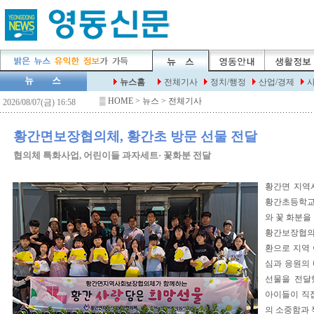
▒
HOME
> 뉴스 > 전체기사
황간면보장협의체, 황간초 방문 선물 전달
협의체 특화사업, 어린이들 과자세트· 꽃화분 전달
황간면 지역
황간초등학교
와 꽃 화분을
황간보장협의
환으로 지역
심과 응원의
선물을 전달
아이들이 직
의 소중함과 