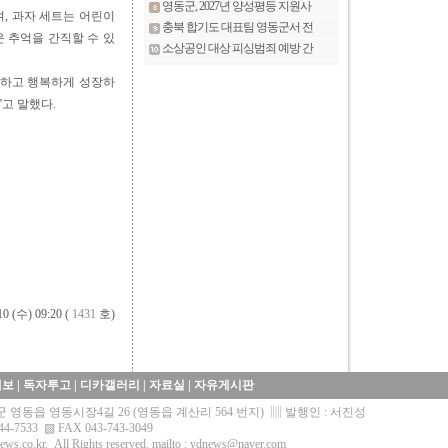
, 과자 세트는 어린이
 추억을 간직할 수 있
강하고 행복하게 성장하
고 말했다.
10 (수) 09:20 (
1431
호)
제보
|
독자투고
|
디카갤러리
|
자료실
|
자유게시판
영동군 영동읍 영동시장4길 26 (영동읍 계산리 564 번지) ▥ 발행인 : 서진성
44-7533 ▧ FAX 043-743-3049
ews.co.kr.
All Rights reserved. mailto :
ydnews@naver.com