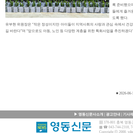
록 준비했으며
들에게 즐거운
도록 했다.
유부현 위원장은 “작은 정성이지만 아이들이 지역사회의 사랑과 관심 속에서 건
길 바란다”며 “앞으로도 아동, 노인 등 다양한 계층을 위한 특화사업을 추진하겠다”
■ 2026-06-
▶
영동신문사소개
|
광고안내
|
기사
▦ 370-801 충북 
▩ ☎ 043-744-2318, 7
Copyright ⓒ 2000.
ydn