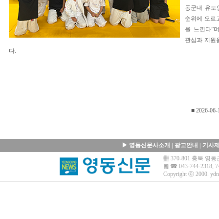
동군내 유도
순위에 오르
을 느낀다”
관심과 지원
다.
■ 2026-06-
▶
영동신문사소개
|
광고안내
|
기사
▦ 370-801 충북 
▩ ☎ 043-744-2318, 7
Copyright ⓒ 2000.
ydn