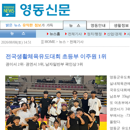
▒
HOME
> 뉴스 > 전체기사
전국생활체육유도대회 초등부 이주원 1위
권이서 2위· 권연서 3위, 남자일반부 곽인상 3위
영동군유도회
실내체육관에
국유도대회에
남초부 35k
또 여초부에서는
권연서가 3
부에서는 -7
올랐다.
영동군 유도회