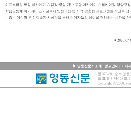
이프스타일 코칭 아카데미 △감각·향성 기반 조향 아카데미 △웰에이징 영양쿠
학습공동체 아카데미 △뇌교육사 양성과정 등 지역 맞춤형 프로그램들의 교육 성과
수증 수여식과 우수 학습자 시상식을 통해 참여자들의 성취를 격려하는 시간을 가
■ 2026-07-
▶
영동신문사소개
|
광고안내
|
기사
▦ 370-801 충북 
▩ ☎ 043-744-2318, 7
Copyright ⓒ 2000.
ydn