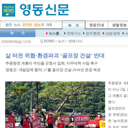
▒
HOME
> 뉴스 > 전체기사
삶 터전 위협·환경파괴 ‘골프장 건설’ 반대
추풍령면 계룡리 주민들 군청서 집회, 이주대책 수립 촉구
영동군- 개발업체 협약, 27홀 골프장 건설 2030년 준공 목표
추풍령면 계
이 지난 2일
고 계룡리 골
했다.
골프장반대 
장 한병권)는
한 ‘농어촌관
은 외지 개