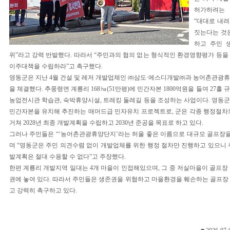
허가하려는 
“대대로 내
짓는다는 것
하고 주민 
위”라고 강력 반발했다. 따라서 “주민과의 협의 없는 형식적인 환경영향평가 등을
이주대책을 수립하라”고 촉구했다.
영동군은 지난 4월 건설 및 레저 개발업체인 ㈜삼도·에스디개발㈜과 농어촌관광
을 체결했다. 추풍령면 계룡리 168㏊(51만평)에 민간자본 1800억원을 들여 27홀
농업전시관 학습관, 숙박휴양시설, 트레킹 둘레길 등을 조성하는 사업이다. 영동
민간자본을 유치해 추진하는 매머드급 민자유치 프로젝트로, 군은 각종 행정절차
거쳐 2028년 최종 개발계획을 수립하고 2030년 준공을 목표로 하고 있다.
그러나 주민들은 “‘농어촌관광휴양단지’라는 허울 좋은 이름으로 대규모 골프장을
며 “영동군은 주민 의견수렴 없이 개발업체를 위한 행정 절차만 진행하고 있으니 
발계획은 절대 수용할 수 없다”고 주장했다.
한편 계룡리 개발지역 일대는 4개 마을이 인접해있으며, 그 중 저실마을이 골프장
권에 놓여 있다. 따라서 주민들은 생존권을 위협하고 마을환경을 훼손하는 골프장
고 강력히 촉구하고 있다.