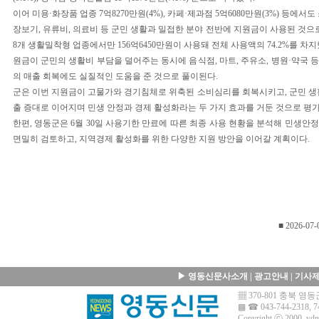
이어 미용·화장품 업종 7억8270만원(4%), 카페·제과점 5억6080만원(3%) 등에서
장보기, 유류비, 의료비 등 군민 생활과 밀접한 분야 전반에 지원금이 사용된 것으
8개 생활밀착형 업종에서만 156억6450만원이 사용돼 전체 사용액의 74.2%를 차
원금이 군민의 생활비 부담을 덜어주는 동시에 음식점, 마트, 주유소, 병원·약국 
의 매출 회복에도 실질적인 도움을 준 것으로 풀이된다.
군은 이번 지원금이 고물가와 경기침체로 위축된 소비심리를 회복시키고, 군민 생
출 증대로 이어지며 민생 안정과 경제 활성화라는 두 가지 효과를 거둔 것으로 평가
한편, 영동군은 6월 30일 사용기한 만료에 따른 최종 사용 현황을 분석해 민생안
면밀히 검토하고, 지역경제 활성화를 위한 다양한 지원 방안을 이어갈 계획이다.
■ 2026-07-
▶
영동신문사소개
|
광고안내
|
기사
▦ 370-801 충북 
▩ ☎ 043-744-2318, 7
Copyright ⓒ 2000.
ydn