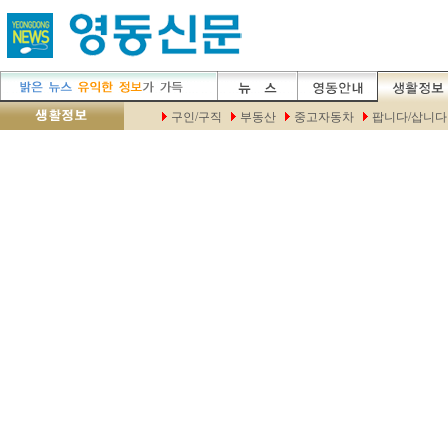
구인/구직
부동산
중고자동차
팝니다/삽니다