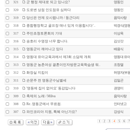
군 행정 제대로 되고 있나요?
영동인
321
도로변 상점 인도점유 심하다
영동인
320
당신은 언제 오시렵니까 / 둥근다리
음악사랑
319
종합행정학교 골프장 매너 있게 이용합시다’..
박경식(영
318
주민초청토론회의 기대
이상옥
317
송호리 수영장 너무 합니다.
김삿갓
316
영동군이 깨어나고 있다
배용식
315
영동대 유아교육과에서 제3회 소담제 개최
영동대 유
314
영동군 농촌여성 결혼이민자방문교육학습생 워..
조창열
313
화장실 지킴이
허영자(부
312
손문주 전 영동군수님별세
김일곤
311
'영동에 집이 없어요' 동감입니다
권영미
310
축제의 노래 / Milva
음악사랑
309
Re..영동군에서 무료컴.
인터넷고
308
와인코리아 지원, 특혜 아닌가요?
강성식
307
1
2
3
4
5
6
7