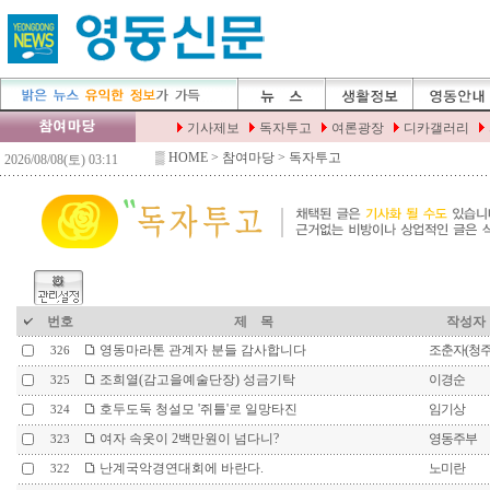
▒
HOME
> 참여마당 > 독자투고
번호
제 목
작성자
영동마라톤 관계자 분들 감사합니다
조춘자(청
326
조희열(감고을예술단장) 성금기탁
이경순
325
호두도둑 청설모 '쥐틀'로 일망타진
임기상
324
여자 속옷이 2백만원이 넘다니?
영동주부
323
난계국악경연대회에 바란다.
노미란
322