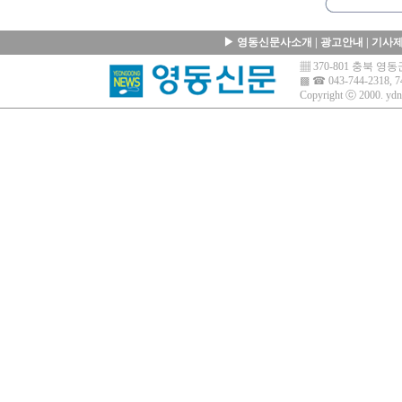
▶
영동신문사소개
|
광고안내
|
기사
▦ 370-801 충북 
▩ ☎ 043-744-2318, 7
Copyright ⓒ 2000.
ydn