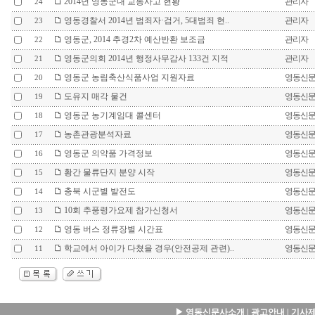
2014년 영동군내 교통사고 현황
관리자
24
영동경찰서 2014년 범죄자·검거, 5대범죄 현..
관리자
23
영동군, 2014 추경2차 예산반환 보조금
관리자
22
영동군의회 2014년 행정사무감사 133건 지적
관리자
21
영동군 농림축산식품사업 지원자료
영동신
20
도유지 매각 물건
영동신
19
영동군 농기계임대 콜센터
영동신
18
농촌관광분석자료
영동신
17
영동군 의약품 가격정보
영동신
16
황간 물류단지 분양 시작
영동신
15
충북 시군별 발전도
영동신
14
10회 추풍령가요제 참가신청서
영동신
13
영동 버스 정류장별 시간표
영동신
12
학교에서 아이가 다쳤을 경우(안전공제 관련)..
영동신
11
▶
영동신문사소개
|
광고안내
|
기사