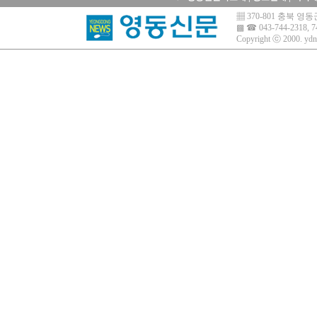
▦ 370-801 충북 
▩ ☎ 043-744-2318, 7
Copyright ⓒ 2000.
ydn