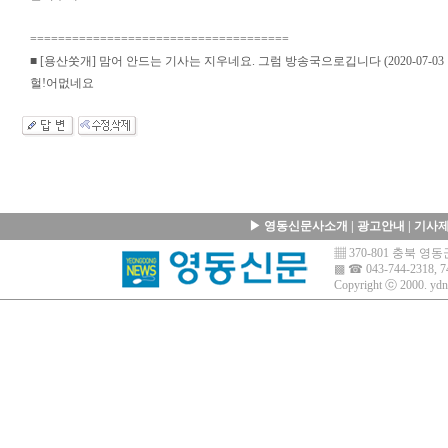
=====================================
■ [용산쑷개] 맘어 안드는 기사는 지우네요. 그럼 방송국으로깁니다 (2020-07-03 18
헐!어멊네요
▶
영동신문사소개
|
광고안내
|
기사
▦ 370-801 충북 
▩ ☎ 043-744-2318, 7
Copyright ⓒ 2000.
ydn