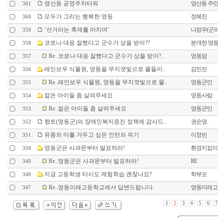
영산동 공영주차타워
영산동 주
361
모두가 그리는 행복한 영동
정혜진
360
‘선거라는 축제를 마치며’
나정우(군
359
코로나 대응 잘했다고 군수가 상을 받아??
분개한 영
358
Re..코로나 대응 잘했다고 군수가 상을 받아?..
영동맘
357
레인보우 식물원, 영동을 무지갯빛으로 물들이..
김민진
356
Re..레인보우 식물원, 영동을 무지갯빛으로 물..
영동군민
355
젊은 아이들 좀 살려주세요
영동사람
354
Re..젊은 아이들 좀 살려주세요
영동군민
353
향토(영동군)의 장애인복지증진 정책에 감사드..
권순영
352
유종의 미를 거두고 싶은 인턴의 위기
이정빈
351
영동군은 사과문부터 발표하라!
환경지킴이
350
Re..영동군은 사과문부터 발표하라!
RE
349
지금 고등학생 타시도 체험학습 괜찮나요?
학부모
348
Re..영동미래고등학교에서 답변드립니다.
영동미래고
347
1
2
3
4
5
6
7