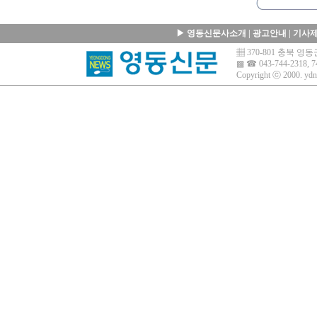
▶
영동신문사소개
|
광고안내
|
기사
▦ 370-801 충북 
▩ ☎ 043-744-2318, 7
Copyright ⓒ 2000.
ydn