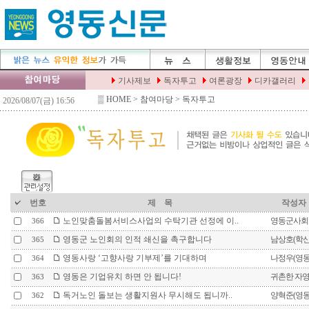
▒
HOME
> 참여마당 > 독자투고
번호
제 목
작성자
노인맞춤돌봄서비스사업의 수탁기관 선정에 이..
영동군사회
366
영동군 노인회의 인적 쇄신을 촉구합니다
남상호(학
365
영동사랑 ‘고향사랑 기부제’를 기대하며
나정우(영
364
영동은 기업유치 하면 안 됩니다!
귀촌한 자
363
독거노인 돌보는 생활지원사 무시해도 됩니까..
양혁준(영
362