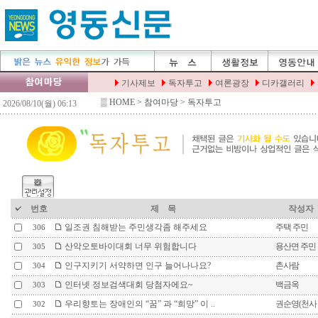
▒
HOME
> 참여마당 > 독자투고
번호
제 목
작성자
일조권 침해받는 주민생각좀 해주세요
주택 주민
306
산악오토바이대회 너무 위험합니다
용산면 주민
305
인구지키기 서약하면 인구 늘어나나요?
촌사람
304
인터넷 정보검색대회 당첨자에요~
백금옥
303
우리향토는 장애인의 “꿈” 과 “희망” 이 ..
권순영(천사
302