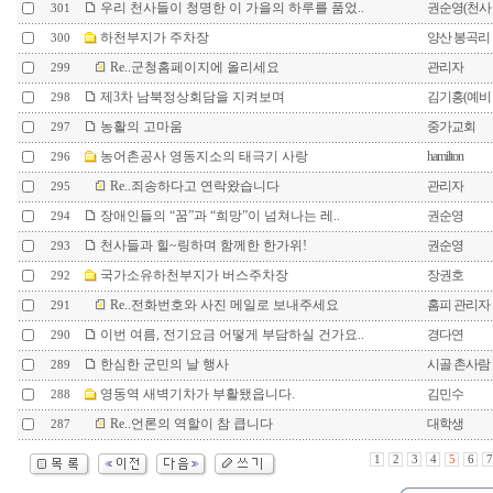
우리 천사들이 청명한 이 가을의 하루를 품었..
권순영(천사
301
하천부지가 주차장
양산 봉곡리
300
Re..군청홈페이지에 올리세요
관리자
299
제3차 남북정상회담을 지켜보며
김기홍(예비
298
농활의 고마움
중가교회
297
농어촌공사 영동지소의 태극기 사랑
hamilton
296
Re..죄송하다고 연락왔습니다
관리자
295
장애인들의 “꿈”과 “희망”이 넘쳐나는 레..
권순영
294
천사들과 힐~링하며 함께한 한가위!
권순영
293
국가소유하천부지가 버스주차장
장권호
292
Re..전화번호와 사진 메일로 보내주세요
홈피 관리자
291
이번 여름, 전기요금 어떻게 부담하실 건가요..
경다연
290
한심한 군민의 날 행사
시골 촌사람
289
영동역 새벽기차가 부활됐읍니다.
김민수
288
Re..언론의 역할이 참 큽니다
대학생
287
1
2
3
4
5
6
7