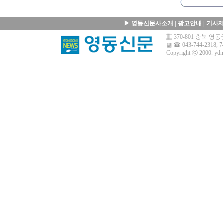
▶
영동신문사소개
|
광고안내
|
기사
▦ 370-801 충북 
▩ ☎ 043-744-2318, 7
Copyright ⓒ 2000.
ydn