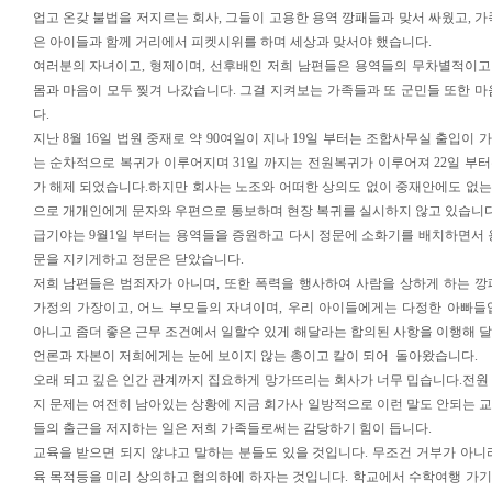
업고 온갖 불법을 저지르는 회사, 그들이 고용한 용역 깡패들과 맞서 싸웠고, 가
은 아이들과 함께 거리에서 피켓시위를 하며 세상과 맞서야 했습니다.
여러분의 자녀이고, 형제이며, 선후배인 저희 남편들은 용역들의 무차별적이
몸과 마음이 모두 찢겨 나갔습니다. 그걸 지켜보는 가족들과 또 군민들 또한 
다.
지난 8월 16일 법원 중재로 약 90여일이 지나 19일 부터는 조합사무실 출입이 
는 순차적으로 복귀가 이루어지며 31일 까지는 전원복귀가 이루어져 22일 부
가 해제 되었습니다.하지만 회사는 노조와 어떠한 상의도 없이 중재안에도 없
으로 개개인에게 문자와 우편으로 통보하며 현장 복귀를 실시하지 않고 있습니다
급기야는 9월1일 부터는 용역들을 증원하고 다시 정문에 소화기를 배치하면서 
문을 지키게하고 정문은 닫았습니다.
저희 남편들은 범죄자가 아니며, 또한 폭력을 행사하여 사람을 상하게 하는 깡
가정의 가장이고, 어느 부모들의 자녀이며, 우리 아이들에게는 다정한 아빠들
아니고 좀더 좋은 근무 조건에서 일할수 있게 해달라는 합의된 사항을 이행해 
언론과 자본이 저희에게는 눈에 보이지 않는 총이고 칼이 되어 돌아왔습니다.
오래 되고 깊은 인간 관계까지 집요하게 망가뜨리는 회사가 너무 밉습니다.전원
지 문제는 여전히 남아있는 상황에 지금 회가사 일방적으로 이런 말도 안되는 
들의 출근을 저지하는 일은 저희 가족들로써는 감당하기 힘이 듭니다.
교육을 받으면 되지 않냐고 말하는 분들도 있을 것입니다. 무조건 거부가 아니
육 목적등을 미리 상의하고 협의하에 하자는 것입니다. 학교에서 수학여행 가