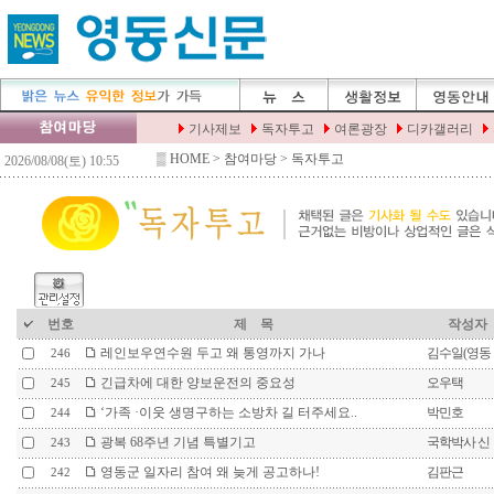
▒
HOME
> 참여마당 > 독자투고
번호
제 목
작성자
레인보우연수원 두고 왜 통영까지 가나
김수일(영동
246
긴급차에 대한 양보운전의 중요성
오우택
245
‘가족 ·이웃 생명구하는 소방차 길 터주세요..
박민호
244
광복 68주년 기념 특별기고
국학박사 신
243
영동군 일자리 참여 왜 늦게 공고하나!
김판근
242