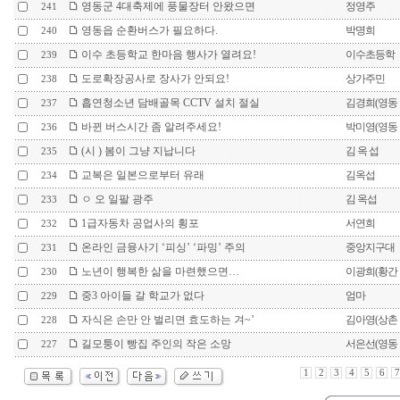
영동군 4대축제에 풍물장터 안왔으면
정영주
241
영동읍 순환버스가 필요하다.
박명희
240
이수 초등학교 한마음 행사가 열려요!
이수초등학
239
도로확장공사로 장사가 안되요!
상가주민
238
흡연청소년 담배골목 CCTV 설치 절실
김경희(영동
237
바뀐 버스시간 좀 알려주세요!
박미영(영동
236
(시 ) 봄이 그냥 지납니다
김 옥 섭
235
교복은 일본으로부터 유래
김옥섭
234
ㅇ 오 일팔 광주
김 옥섭
233
1급자동차 공업사의 횡포
서연희
232
온라인 금융사기 ‘피싱’ ‘파밍’ 주의
중앙지구대
231
노년이 행복한 삶을 마련했으면…
이광희(황간
230
중3 아이들 갈 학교가 없다
엄마
229
자식은 손만 안 벌리면 효도하는 겨~’
김아영(상촌
228
길모퉁이 빵집 주인의 작은 소망
서은선(영동
227
1
2
3
4
5
6
7