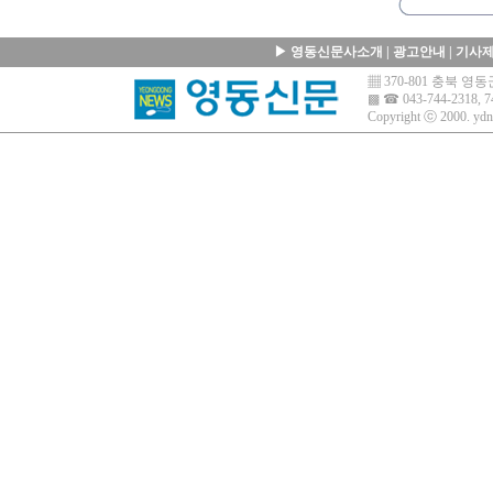
▶
영동신문사소개
|
광고안내
|
기사
▦ 370-801 충북 
▩ ☎ 043-744-2318, 7
Copyright ⓒ 2000.
ydn