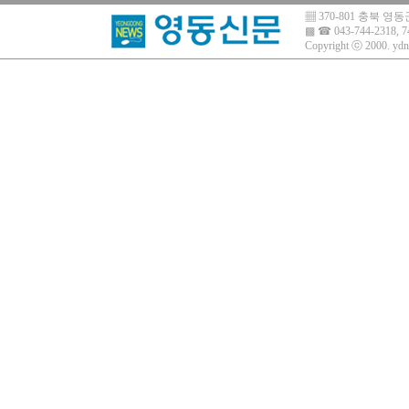
▦ 370-801 충북 
▩ ☎ 043-744-2318, 7
Copyright ⓒ 2000.
ydn