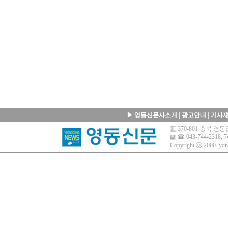
▶
영동신문사소개
|
광고안내
|
기사
▦ 370-801 충북 
▩ ☎ 043-744-2318, 7
Copyright ⓒ 2000.
ydn