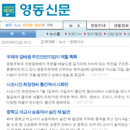
▒
HOME
> 뉴스 > 전체기사
우체국 집배원 주민안전지킴이 역할 톡톡
영동우체국 우편집배원이 우편물 배달도중 길거리에 쓰러져 있는 주민을 구조한 
훈훈하게 하고 있다.영동우체국에 근무하는 한우송(48) 집배원은 지난달 22일, 
사람이 쓰러진 것을 발견하고 심폐소생술 등 응급처...
| 2017-07-05
시조시인 최정란씨 황간역서 시화전
시조시인 최정란씨가 7월 1일부터 31일까지 황간역 갤러리에서 시화전을 연다.
철길에서 돌아본 세월의 뜨락'이란 주제로 액자, 족자, 캔버스, 도자기, 지우산, 지
다양한 작품이 전시된다. 황간역 명예역장...
| 2017-07-05
중학교 여교사 승용차서 숨진 채 발견
40대 중학교 여교사가 승용차에서 숨진 채 발견돼 지역에 충격을 주고 있다.4일 오
읍 도로 옆 소공원에 주차된 승용차 안에서 모 중학교 A(여.45) 교사가 숨져있는