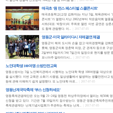
이 발견해 경찰에 신고했다. A씨는 2일 밤 10시쯤 승...
| 2017-07-05
매곡초 ‘원 먼스 페스티벌 스쿨콘서트’
매곡초등학교(교장 김화자)는 지난 5일, 체육관에서 
콘서트’가 열렸다.지난 2002년부터 작은음악회 열풍
서트(대표: 박창수)의 주최로 열린 이번 공연은 상
도 함께 관람했다. 이...
| 2017-07-05
영동군-미국 알라미다시 자매결연 체결
영동군이 해외 도시와 손을 잡고 대외경쟁력을 강화한
롯해, 영동군의회 정춘택 의장, 군 관계자 등으로 구
2일부터 8일까지 5박 7일간의 일정으로 현지를 방문 
포니아주 알라미다시...
| 2017-07-05
노인대학생 100여명 소방안전교육
영동소방서는 5일 노인복지관에서 시행하는 노인대학 학생 100여명을 대상으로
을 실시했다. 이번 교육은 소화기 사용법, 일상생활에서 발생하는 생활안전사고 방
등에 관해 이해하기 쉽게 설명했다. 또 노인대학 어르...
| 2017-07-05
영동난계국악축제 ‘부스 신청하세요’
영동축제관광재단은 오는 9월 21~24일 영동천 하상주차장에서 열리는 제50회
신청을 받고 있다. 기간은 7월 10일까지 접수받는다. 영동군·영동군축제추진위
축제관광재단· 난계기념사업회가 주관하는 축제는 난계...
| 2017-07-05