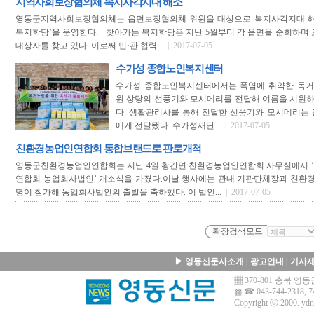
지역사회보장협의체 복지사각지대 해소
영동군지역사회보장협의체는 읍면보장협의체 위원을 대상으로 복지사각지대 해
복지학당’을 운영한다. 찾아가는 복지학당은 지난 5월부터 각 읍면을 순회하며
대상자를 찾고 있다. 이로써 민·관 협력...
| 2017-07-05
수가성 종합노인복지센터
수가성 종합노인복지센터에서는 폭염에 취약한 독거노
원 상당의 선풍기와 모시메리를 전달해 여름을 시원하
다. 생활관리사를 통해 전달한 선풍기와 모시메리는 홀
에게 전달됐다. 수가성재단...
| 2017-07-05
친환경농업인연합회 통합브랜드로 판로개척
영동군친환경농업인연합회는 지난 4일 황간면 친환경농업인연합회 사무실에서 
연합회 농업회사법인’ 개소식을 가졌다.이날 행사에는 관내 기관단체장과 친환경농
명이 참가해 농업회사법인의 출발을 축하했다. 이 법인...
| 2017-07-05
▶
영동신문사소개
|
광고안내
|
기사
▦ 370-801 충북 
▩ ☎ 043-744-2318, 7
Copyright ⓒ 2000.
ydn