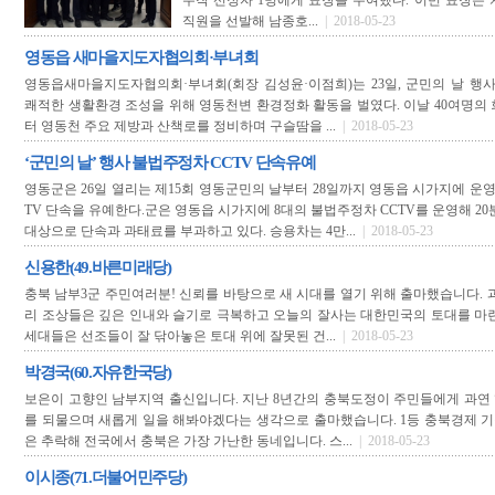
수작 선정자 1명에게 표창을 수여했다. 이번 표창은
직원을 선발해 남종호...
| 2018-05-23
영동읍 새마을지도자협의회·부녀회
영동읍새마을지도자협의회·부녀회(회장 김성윤·이점희)는 23일, 군민의 날 행
쾌적한 생활환경 조성을 위해 영동천변 환경정화 활동을 벌였다. 이날 40여명의
터 영동천 주요 제방과 산책로를 정비하며 구슬땀을 ...
| 2018-05-23
‘군민의 날’ 행사 불법주정차 CCTV 단속유예
영동군은 26일 열리는 제15회 영동군민의 날부터 28일까지 영동읍 시가지에 운영
TV 단속을 유예한다.군은 영동읍 시가지에 8대의 불법주정차 CCTV를 운영해 20
대상으로 단속과 과태료를 부과하고 있다. 승용차는 4만...
| 2018-05-23
신용한(49.바른미래당)
충북 남부3군 주민여러분! 신뢰를 바탕으로 새 시대를 열기 위해 출마했습니다. 
리 조상들은 깊은 인내와 슬기로 극복하고 오늘의 잘사는 대한민국의 토대를 마
세대들은 선조들이 잘 닦아놓은 토대 위에 잘못된 건...
| 2018-05-23
박경국(60.자유한국당)
보은이 고향인 남부지역 출신입니다. 지난 8년간의 충북도정이 주민들에게 과연
를 되물으며 새롭게 일을 해봐야겠다는 생각으로 출마했습니다. 1등 충북경제 
은 추락해 전국에서 충북은 가장 가난한 동네입니다. 스...
| 2018-05-23
이시종(71.더불어민주당)