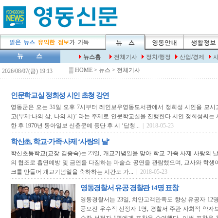
▒
HOME
> 뉴스 > 전체기사
인문학교실 정희성 시인 초청 강연
영동군은 오는 31일 오후 7시부터 레인보우영동도서관에서 정희성 시인을 모시고
고(부제:나의 삶, 나의 시)’ 라는 주제로 인문학교실을 진행한다.시인 정희성씨는
한 후 1970년 동아일보 신춘문예 등단 후 시 ‘답청...
| 2018-05-23
학산초, 학교·가족·사제 ‘사랑의 날’
학산초등학교(교장 김종숙)는 23일, 개교기념일을 맞아 학교 가족 사제 사랑의 
의 협조로 흡연예방 및 금연을 다짐하는 마술쇼 공연을 관람했으며, 교사와 학생
크를 만들어 개교기념일을 축하하는 시간도 가...
| 2018-05-23
영동경찰서 유공 경찰관 14명 표창
영동경찰서는 23일, 치안고객만족도 향상 유공자 12명
공모전 우수작 선정자 1명, 경찰서 주관 사회적 약자