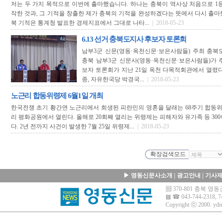
저는 두 가지 목적으로 이번에 출마했습니다. 하나는 충북이 역사상 처음으로 1
작한 것과, 그 기적을 창출한 제가 충북의 기적을 완성하겠다는 뜻에서 다시 출마했
북 기적은 통계청 발표한 경제지표에서 그대로 나타...
| 2018-05-23
6.13 선거 충북도지사 후보자 토론회
남부3군 신문(영동·옥천신문·보은사람들) 주최 충북
충북 남부3군 신문사(영동·옥천신문·보은사람들)가 
보자 토론회가 지난 21일 옥천 다목적회관에서 열렸
종, 자유한국당 박경국...
| 2018-05-23
노근리 합동위령제 6월1일 개최
한국전쟁 초기 황간면 노근리에서 희생된 피란민의 영혼을 달래는 68주기 합동위
리 평화공원에서 열린다. 올해로 20회째 열리는 위령제는 피해자와 유가족 등 30
다. 2년 전까지 사건이 발생한 7월 25일 위령제...
| 2018-05-23
▶
영동신문사소개
|
광고안내
|
기사
▦ 370-801 충북 
▩ ☎ 043-744-2318, 7
Copyright ⓒ 2000.
ydn