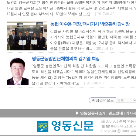
노인회 영동군지회(지회장 민병수)는 올해 9988행복지키미 참여자 189명에 대한
17일 열린 교육은 노인복지관 3층에서 활동(직무)교육 및 안전교육이 시행됐다.
12월까지 연중 관내 부락에서 189명의 65세이상 노인...
| 2017-01-18
농협 이수용 과장, 택시기사 박준환씨 감사장
검찰을 사칭한 보이스피싱에 속아 현금 1040만원을
시기사와 농협군지부 직원의 현명한 대처로 피해를 
이수용(49세) 과장은 16일 낮 12시경 급히 택시에서
금을 인출을 요구하는 박...
| 2017-01-18
영동군농업인단체협의회 김기열 회장
“영동군 농업인 5개 단체 회원 간 화합을 도모하고 농업인 소득증
도록 최선을 하겠습니다.” 제16대 농업인단체협의회 신임회장에 
동읍 새심길) 회장은 “농업인의 권익신장과 위상정립에 노력함
삶의 질 향상에 기여하겠다”고...
| 2017-01-18
▶
영동신문사소개
|
광고안내
|
기사
▦ 370-801 충북 
▩ ☎ 043-744-2318, 7
Copyright ⓒ 2000.
ydn