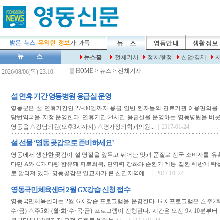
▒
HOME
> 뉴스 > 전체기사
설 연휴 기간 영동병원 응급실 운영
영동군은 설 연휴기간인 27~30일까지 응급·일반 환자들의 진료기관 이용편의
당번약국을 지정 운영한다. 연휴기간 24시간 응급실을 운영하는 영동병원을 비롯,
영동읍 △강남의원(오후3시까지) △명가정의학과의원...
| 2017-01-24
설 선물 ‘영동 곶감으로 준비하세요’
영동에서 생산한 곶감이 설 명절을 앞두고 뛰어난 맛과 품질로 전국 소비자를 유
타민 A와 C가 다량 함유돼 피로회복, 면역력 강화와 순환기 계통 질환 예방에 탁
로 알려져 있다. 영동곶감은 일교차가 큰 산간지역에...
| 2017-01-24
영동국민체육센터 2월 GX강습 신청 접수
영동국민체육센터는 2월 GX 강습 프로그램을 운영한다. G.X 프로그램은 △주2회 (
수·금) △주5회 (월·화·수·목·금) 프로그램이 진행된다. 시간은 오전 9시10분부터 