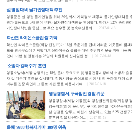
분부터 8시20분까지 오전 오후로 원하는 시...
| 2017-01-24
설 명절 대비 물가안정대책 추진
영동군은 설 명절 물가안정을 위해 30일까지 가격정보 제공과 물가안정대책을 
관과 합동으로 5개 분야 4개반 물가안정대책반을 편성했다. 따라서 32개 중점관리
가안정대책반을 중심으로 주요 성수품 및 농축수산물의...
| 2017-01-18
학산면 라이온스클럽 쌀 기탁
학산면 라이온스클럽(회장 전길표)가 18일 추운겨울 관내 어려운 이웃들에 함께하기 
포를 면사무소에 기탁했다.학산라이온스 클럽은 매년 주위의 이웃을 위해 나눔과
있다. 이번 설 명절에는 26명의 회원들이 십시일반 정...
| 2017-01-18
'소방차 길터주기' 훈련
영동소방서(서장 송정호)는 18일 읍내 주요도로 및 영동전통시장에서 소방차 출동
차 길 터주기’훈련을 실시했다. 전통시장을 중심으로 시장 내 전 구간에 대해 소
여부를 집중 확인하고 통로 좌판 등을 이동시키며...
| 2017-01-18
영동경찰서, 구국참전 경찰 위문
영동경찰서(서장 이동원)와 경찰발전위원회(위원장 정영
영동지회(회장 윤상우), 구국참전경찰 국가유공자회(
설 명절을 앞두고 어렵게 생활하고 있는 6.25 전쟁
훈훈한 정을 나눴다.이...
| 2017-01-18
올해 ‘9988 행복지키미’ 189명 위촉