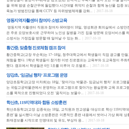
영동경찰서 중앙지구대(대장 김오상)는 본격적인 수확기를 맞아 오는 11월 말까
을 위해 밤샘 순찰근무에 돌입했다.시간대별 취약지 순찰과 함께 농산물 집중 
육농가 방범진단을 통해 CCTV 등 자위방범체제를 강화...
| 2017-10-18
영동지역자활센터 참여자 소방교육
영동지역 자활센터 직원과 참여자 60여명이 18일, 영성회관 회의실에서 소방안
은 주로 요양보호사로 근무하며 노인성 질병을 가진 집을 방문해 요양서비스를 하
소방서는 가정집을 방문할 때 일어날 수 있는 화...
| 2017-10-18
황간중, 맞춤형 진로체험 캠프 참여
황간중학교(교장 우순옥)는 17~18일, 청주대학교에서 학생들이 직접 광고를 만
체험을 했다. 1학년 학생들이 참가한 이번 진로캠프는 교육부와 도교육청이 주최
했다. 캠프에서 학생들은 6인 1조를 이루어 각 조별로...
| 2017-10-18
양강초, ‘임금님 행차’ 프로그램 운영
양강초등학교(교장 이차희)는 18일, ‘찾아가는 박물관- 임금님의 행차‘ 프로그램을
는 국립고궁박물관에서 운영하는 프로그램으로 찾아가는 왕실문화 교육 프로그램을
소를 목적으로 진행되었다.오전 ‘움직이는 보물수...
| 2017-10-18
학산초, 119지역대와 합동 소방훈련
학산초등학교(교장 김종숙)는 18일, 교직원과 전교생을 대상으로 학산 119지역대
훈련’을 실시했다.이날 소방훈련은 이론적인 훈련 내용에서 벗어나 가상 화재 상
화재경보를 시작으로 인명대피 및 유도, 부상자 응...
| 2017-10-18