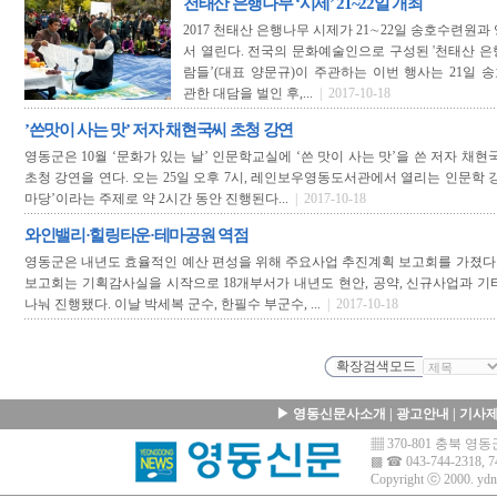
천태산 은행나무 ‘시제’ 21~22일 개최
2017 천태산 은행나무 시제가 21∼22일 송호수련원
서 열린다. 전국의 문화예술인으로 구성된 '천태산 
람들’(대표 양문규)이 주관하는 이번 행사는 21일
관한 대담을 벌인 후,...
| 2017-10-18
’쓴맛이 사는 맛’ 저자 채현국씨 초청 강연
영동군은 10월 ‘문화가 있는 날’ 인문학교실에 ‘쓴 맛이 사는 맛’을 쓴 저자 채
초청 강연을 연다. 오는 25일 오후 7시, 레인보우영동도서관에서 열리는 인문학 
마당’이라는 주제로 약 2시간 동안 진행된다...
| 2017-10-18
와인밸리·힐링타운·테마공원 역점
영동군은 내년도 효율적인 예산 편성을 위해 주요사업 추진계획 보고회를 가졌다.1
보고회는 기획감사실을 시작으로 18개부서가 내년도 현안, 공약, 신규사업과 기타
나눠 진행됐다. 이날 박세복 군수, 한필수 부군수, ...
| 2017-10-18
▶
영동신문사소개
|
광고안내
|
기사
▦ 370-801 충북 
▩ ☎ 043-744-2318, 7
Copyright ⓒ 2000.
ydn