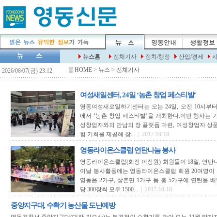
▒
HOME
> 뉴스 > 전체기사
여성새일센터, 24일 ‘농촌 창업 페스티발’
영동여성새로일하기센터는 오는 24일, 오전 10시부
에서 ‘농촌 창업 페스티발’을 개최한다.이번 행사는 
성창업자와의 만남의 장 플랫폼 마련, 여성창업자 상품
험 기회를 제공해 창...
| 2017-10-18
영동라이온스클럽 연탄나눔 봉사
영동라이온스클럽(회장 이장원) 회원들이 18일, 연탄
이날 봉사활동에는 영동라이온스클럽 회원 20여명이 
영동읍 2가구, 상촌면 1가구 등 총 5가구에 연탄을 
당 300장씩 모두 1500...
| 2017-10-18
중앙지구대, 수확기 농산물 도난예방