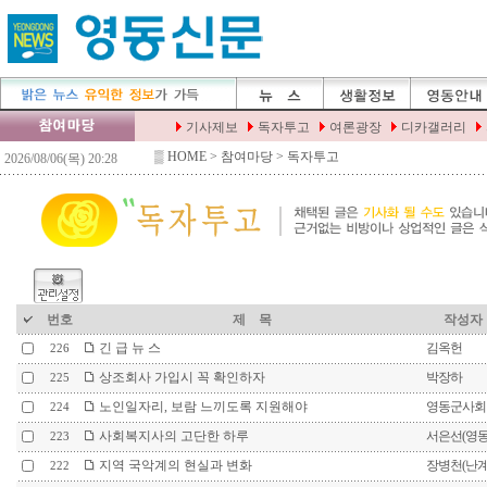
▒
HOME
> 참여마당 > 독자투고
번호
제 목
작성자
긴 급 뉴 스
김옥헌
226
상조회사 가입시 꼭 확인하자
박장하
225
노인일자리, 보람 느끼도록 지원해야
영동군사회
224
사회복지사의 고단한 하루
서은선(영
223
지역 국악계의 현실과 변화
장병천(난
222