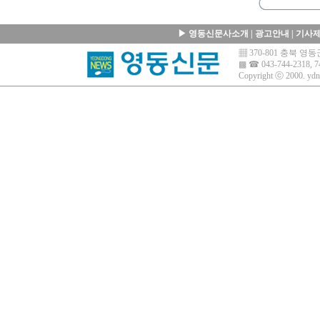
▶
영동신문사소개
|
광고안내
|
기사
▦ 370-801 충북 
▩ ☎ 043-744-2318, 7
Copyright ⓒ 2000.
ydn