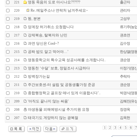
영동 죽음의 도로 아시나요??????
출근자
221
Re..메일주소나 연락처 남겨주세요~
관리자
220
똥, 분본
고성우
219
양계장 허가취소 요청합니다
류기주(농
218
강제북송, 탈북자와 난민
권초연
217
과연 당신은 Cool~?
김수정
216
공짜 밥도 알고 먹어야…’
한상열(영
215
영동중학교의 특수교육 성공사례를 소개합니다..
권순영
214
영동천 ‘수달’ 보호, 정밀조사 시급하다
이정기(영
213
빙벽장가는길
추락자
212
주간보호센-터 설립 및 공동생활가정 준공
권순영
211
종합행정학교 골프장 매너 있게 이용합시다’..
박경식(영
210
'아직도 끝나지 않는 싸움'
김혜진(유
209
야생동물 피해예방시설 추가지원 요청
장경옥
208
태극기도 게양하지 않는 광복절
김옥헌
207
1
2
3
4
5
6
7