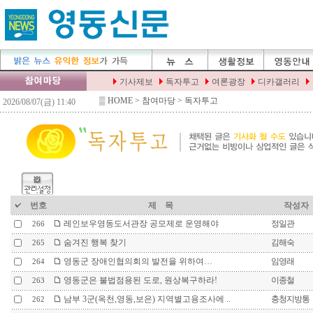
▒
HOME
> 참여마당 > 독자투고
번호
제 목
작성자
레인보우영동도서관장 공모제로 운영해야
정일관
266
숨겨진 행복 찾기
김해숙
265
영동군 장애인협의회의 발전을 위하여…
임영래
264
영동군은 불법점용된 도로, 원상복구하라!
이종철
263
남부 3군(옥천,영동,보은) 지역별고용조사에 ..
충청지방통
262