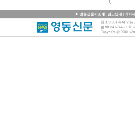
▶
영동신문사소개
|
광고안내
|
기사
▦ 370-801 충북 
▩ ☎ 043-744-2318, 7
Copyright ⓒ 2000.
ydn