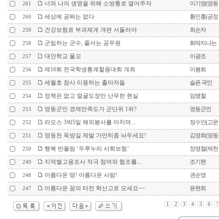
너와 나의 생명을 위해 소방통로 열어주자
이기영(영동
261
세상에 공짜는 없다
황인홍(공정
260
건강보험료 부과체계 개편 서둘러야
최순자
259
군림하는 군수, 줄서는 공무원
화딱지나는
258
대안학교 물꼬
이광조
257
제16회 전국학생통계할용대회 개최
이봉희
256
세월호 참사 이용하는 출마자들
슬픈 국민
255
정책은 없고 얼굴도장만 난무한 현실
임병철
254
영동군민 경제만족도가 군단위 1위?
영동군민
253
라오스 3박5일 해외봉사를 마치며...
정수인(고운
252
영동천 둑방길 제발 가만히좀 놔두세요!
김영희(영동
251
행복 반올림 ‘두루누리 사회보험’
장영철(제천
250
지역별고용조사 적극 참여와 협조를...
조기현
249
아름다운 땅! 아름다운 사람!
권순영
248
아름다운 꿈의 터전 학산고로 오세요~~
윤현희
247
1
2
3
4
5
6
7