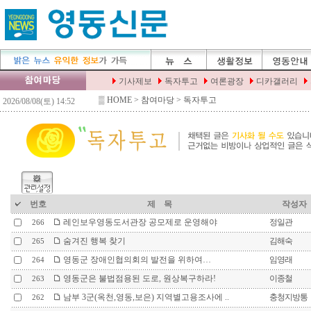
▒
HOME
> 참여마당 > 독자투고
번호
제 목
작성자
레인보우영동도서관장 공모제로 운영해야
정일관
266
숨겨진 행복 찾기
김해숙
265
영동군 장애인협의회의 발전을 위하여…
임영래
264
영동군은 불법점용된 도로, 원상복구하라!
이종철
263
남부 3군(옥천,영동,보은) 지역별고용조사에 ..
충청지방통
262