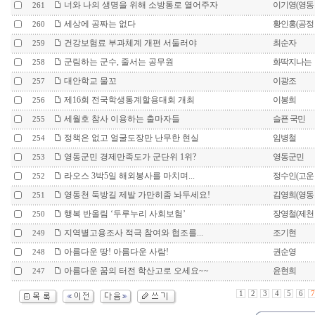
너와 나의 생명을 위해 소방통로 열어주자
이기영(영동
261
세상에 공짜는 없다
황인홍(공정
260
건강보험료 부과체계 개편 서둘러야
최순자
259
군림하는 군수, 줄서는 공무원
화딱지나는
258
대안학교 물꼬
이광조
257
제16회 전국학생통계할용대회 개최
이봉희
256
세월호 참사 이용하는 출마자들
슬픈 국민
255
정책은 없고 얼굴도장만 난무한 현실
임병철
254
영동군민 경제만족도가 군단위 1위?
영동군민
253
라오스 3박5일 해외봉사를 마치며...
정수인(고운
252
영동천 둑방길 제발 가만히좀 놔두세요!
김영희(영동
251
행복 반올림 ‘두루누리 사회보험’
장영철(제천
250
지역별고용조사 적극 참여와 협조를...
조기현
249
아름다운 땅! 아름다운 사람!
권순영
248
아름다운 꿈의 터전 학산고로 오세요~~
윤현희
247
1
2
3
4
5
6
7